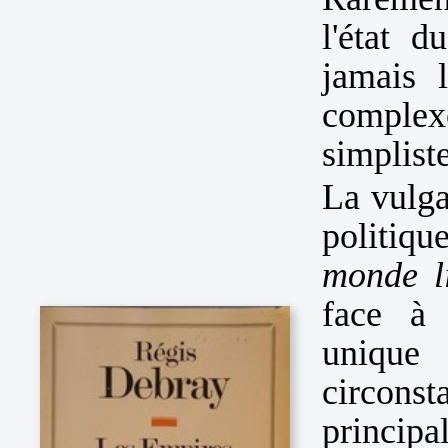
l'état d
jamais 
complex
simpliste
La vulga
politique
monde l
face à 
unique
circonst
principa