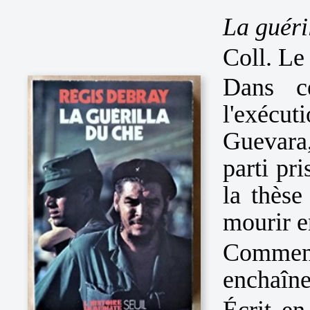
La guéri
Coll. Le
Dans ce
l'exéc
Guevara
parti pri
la thèse
mourir e
Comment 
enchaîn
Écrit en