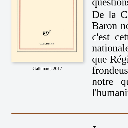
question
De la C
Baron no
c'est ce
national
que Régi
frondeus
Gallimard, 2017
notre q
l'humani