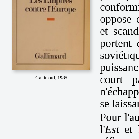
conform
oppose 
et scand
portent
soviét
puissanc
court p
Gallimard, 1985
n'échapp
se laissa
Pour l'a
l'
Est
et l