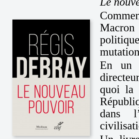
Le nouv
Commen
Macron
politiq
mutation
En un e
directe
quoi la
Républiq
dans l
civilisa