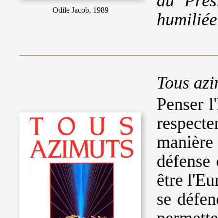
au Prés
Odile Jacob, 1989
humiliée
Tous azi
Penser l
respect
manière 
défense 
être l'E
se défen
permett