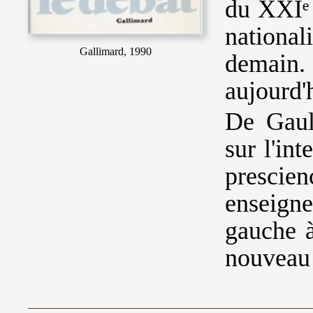
du XXIᵉ 
national
Gallimard, 1990
demain. 
aujourd'h
De Gaul
sur l'int
presc
enseign
gauche à
nouveau 