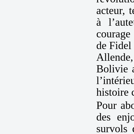
acteur, 
à l’au
courage 
de Fidel
Allende
Bolivie 
l’intéri
histoire 
Pour abo
des enjo
survols