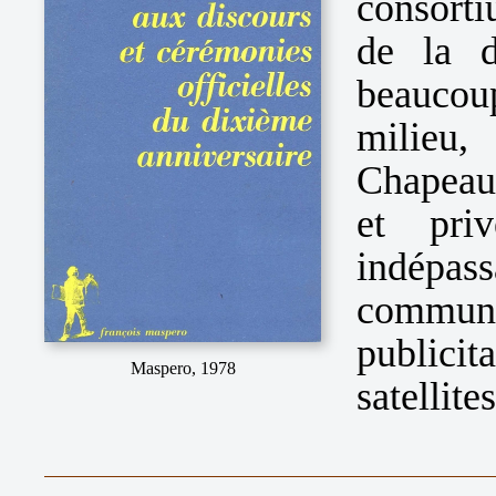
consort
de la d
beaucoup
milieu,
Chapeaut
et pri
indép
communi
publici
Maspero, 1978
satellit