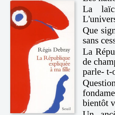
La laï
L'unive
Que sign
sans ces
La Répub
de champ
parle- t-
Quest
fondame
bientôt v
Un ancê