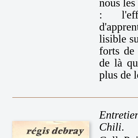
nous les
: l'e
d'appren
lisible 
forts de
de là qu
plus de l
Entretie
Chili
.