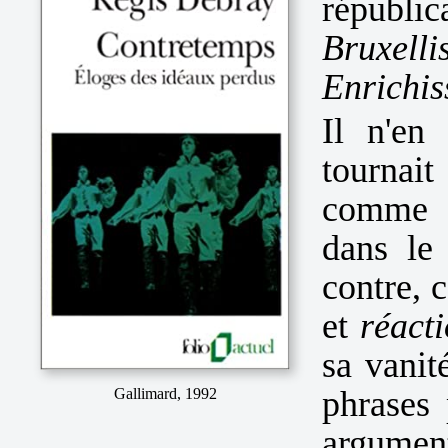
républi
Bruxell
Enrichis
Il n'en
tournait
comme s
dans le
contre, c
et
réact
sa vanit
phrases 
Gallimard, 1992
argumen