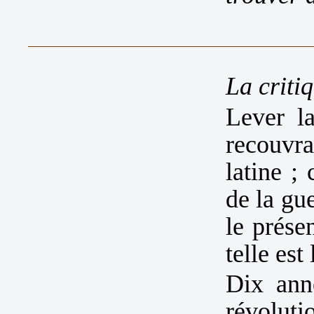
La criti
Lever l
recouvr
latine ;
de la gu
le prése
telle est
Dix ann
révolu