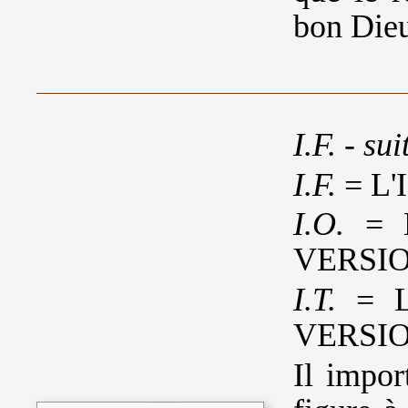
bon Die
I.F. - sui
I.F.
= L
I.O.
= L
VERSIO
I.T.
= L
VERSIO
Il impor