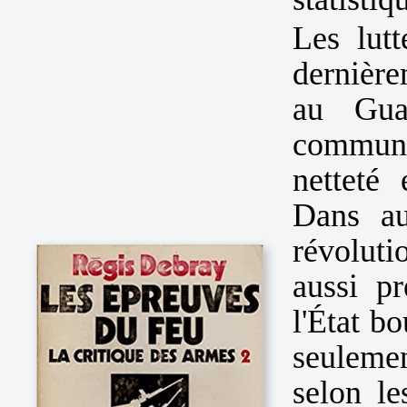
Les lut
dernière
au Gua
commun 
netteté 
Dans a
révoluti
aussi p
l'État b
seulemen
selon le