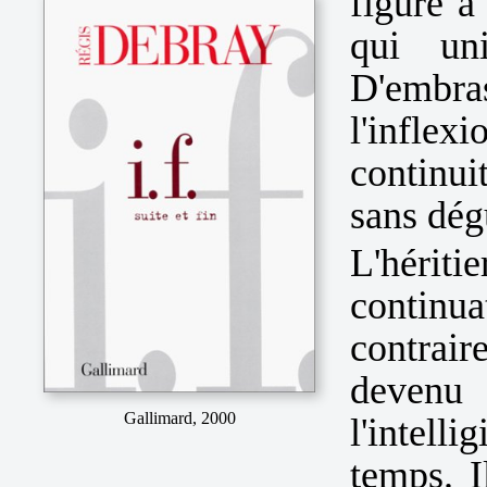
figure à
qui uni
D'embra
l'inflex
continu
sans dég
L'héri
contin
contrai
devenu 
Gallimard, 2000
l'intelli
temps. I