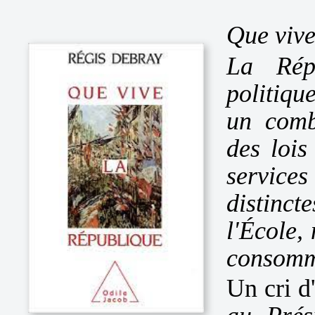
Que vive
La Rép
politiqu
un comb
des lois
service
distinct
l'École,
consomm
Un cri d