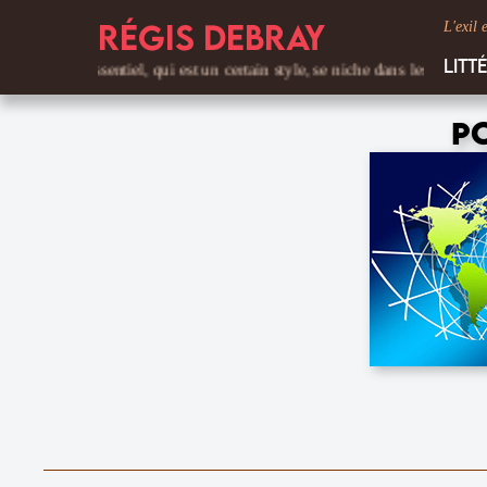
Régis Debray
L'exil 
Litt
L'essentiel, qui est un certain style, se niche dans les détails. C'est le 
P