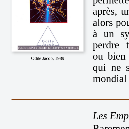
après, u
alors po
à un sy
perdre 
ou bien 
Odile Jacob, 1989
qui ne s
mondial
Les Empi
Rarement