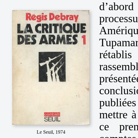
d’abord
process
Amériqu
Tupamar
rétablis
rassembl
présen
conclus
publiées
mettre à
ce pre
Le Seuil, 1974