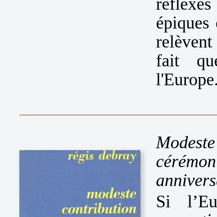
réflexe
épiques 
relèvent
fait q
l'Europe
Modeste
cérémo
annivers
Si l’E