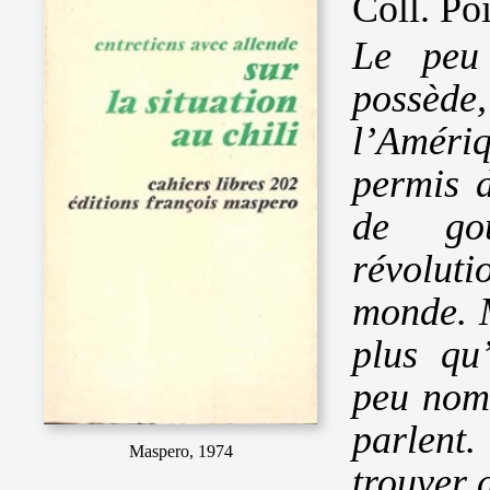
Coll. Poi
Le peu 
possède
l’Améri
permis 
de gou
révolut
monde. M
plus qu’
peu nomb
parlent
Maspero, 1974
trouver 