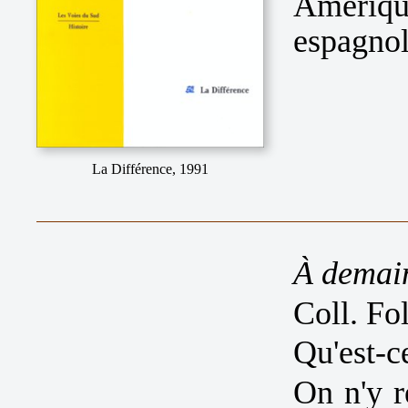
Amériqu
espagnol
La Différence, 1991
À demain
Coll. Fo
Qu'est-c
On n'y r