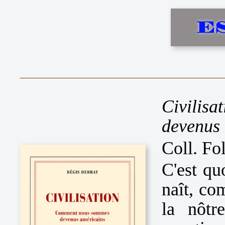
Civili
devenus
Coll. Fo
C'est qu
naît, co
la nôtr