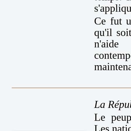
s'appliqu
Ce fut u
qu'il so
n'aide
contempo
maintena
La Répub
Le peup
Les nati