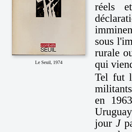
réels 
déclarat
imminen
sous l'im
rurale ou
qui viend
Le Seuil, 1974
Tel fut 
militant
en 1963
Uruguay
jour
J
pa