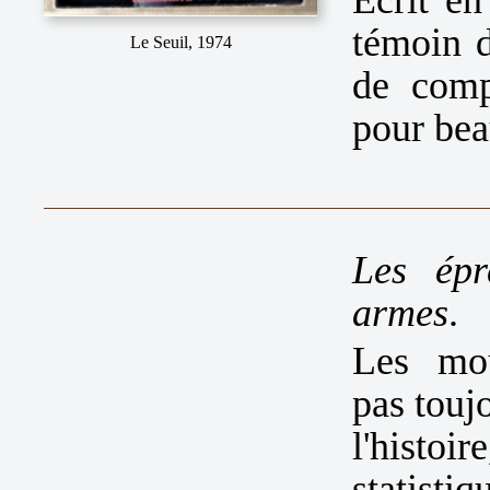
témoin 
Le Seuil, 1974
de comp
pour bea
Les épr
armes
.
Les mou
pas toujo
l'histo
statistiq