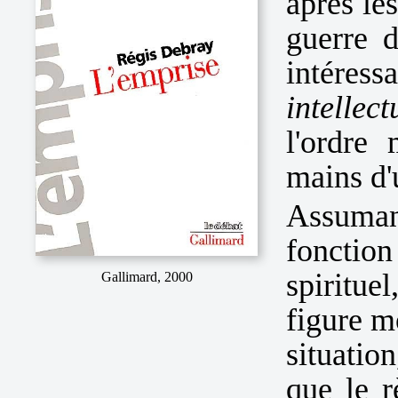
après les
guerre 
intéres
intellect
l'ordre
mains d'
Assuman
foncti
spiritue
Gallimard, 2000
figure m
situatio
que le r